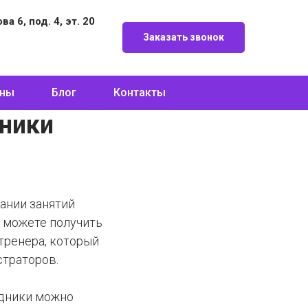
а 6, под. 4, эт. 20
Заказать звонок
ны
Блог
Контакты
дники
сании занятий
е можете получить
 тренера, который
страторов.
аздники можно