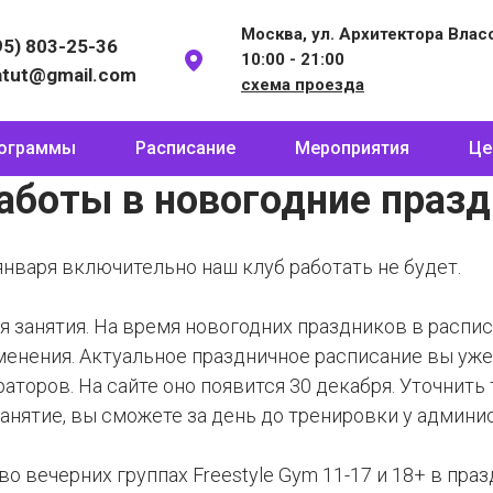
Москва, ул. Архитектора Власов
95) 803-25-36
10:00 - 21:00
atut@gmail.com
схема проезда
ограммы
Расписание
Мероприятия
Це
аботы в новогодние праз
 января включительно наш клуб работать не будет.
ся занятия. На время новогодних праздников в распи
менения. Актуальное праздничное расписание вы уж
аторов. На сайте оно появится 30 декабря. Уточнить
анятие, вы сможете за день до тренировки у админи
во вечерних группах Freestyle Gym 11-17 и 18+ в пр