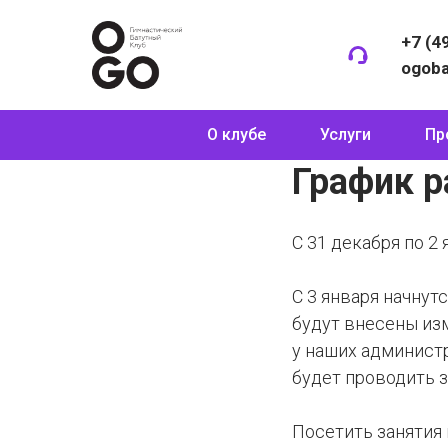
+7 (4
ogob
О клубе
Услуги
Пр
График р
С 31 декабря по 2
С 3 января начнут
будут внесены из
у наших администр
будет проводить з
Посетить занятия 