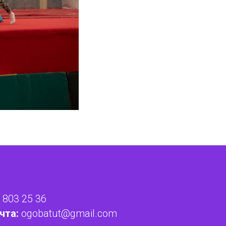
 803 25 36
чта:
ogobatut@gmail.com