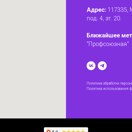
Адрес:
117335, 
под. 4, эт. 20.
Ближайшее мет
"Профсоюзная"
Политика обработки персо
Политика использования ф