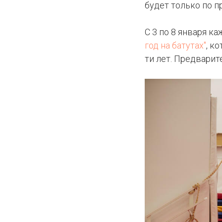
будет только по п
С 3 по 8 января к
год на батутах"
, к
ти лет. Предварит