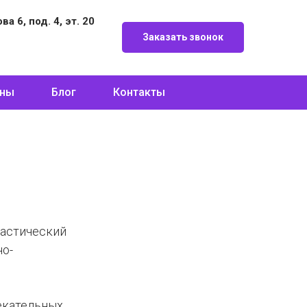
а 6, под. 4, эт. 20
Заказать звонок
ны
Блог
Контакты
настический
но-
лекательных