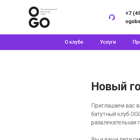
+7 (4
ogob
О клубе
Услуги
Пр
Новый го
Приглашаем вас в
батутный клуб OGO
развлекательная п
Вы и ваши дети см