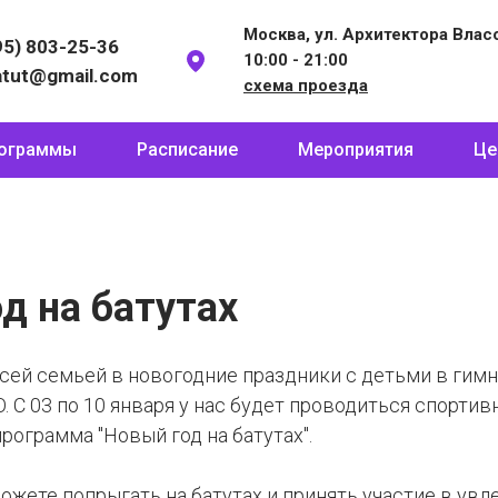
Москва, ул. Архитектора Власов
95) 803-25-36
10:00 - 21:00
atut@gmail.com
схема проезда
ограммы
Расписание
Мероприятия
Це
д на батутах
сей семьей в новогодние праздники с детьми в гим
. С 03 по 10 января у нас будет проводиться спортив
рограмма "Новый год на батутах".
ожете попрыгать на батутах и принять участие в ув