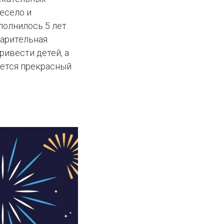
есело и
полнилось 5 лет.
варительная
ривести детей, а
ается прекрасный