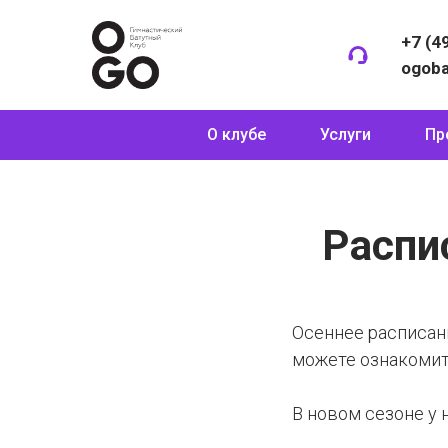
+7 (4
ogob
О клубе
Услуги
Пр
Распи
Осеннее расписани
можете ознакоми
В новом сезоне у 