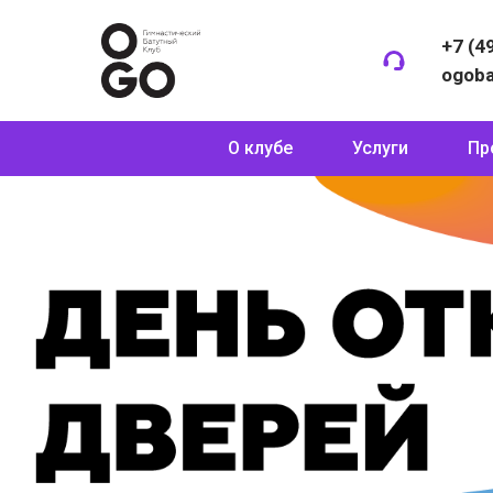
+7 (4
ogob
О клубе
Услуги
Пр