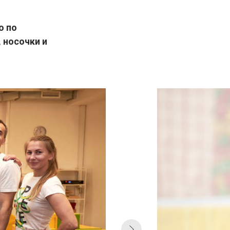
о по
 носочки и