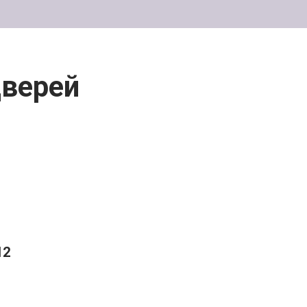
верей
12