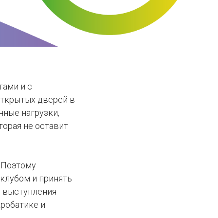
тами и с
открытых дверей в
нные нагрузки,
торая не оставит
. Поэтому
 клубом и принять
т выступления
кробатике и