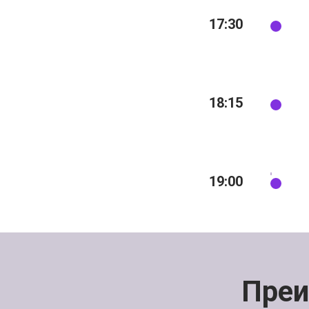
17:30
18:15
19:00
П
ре